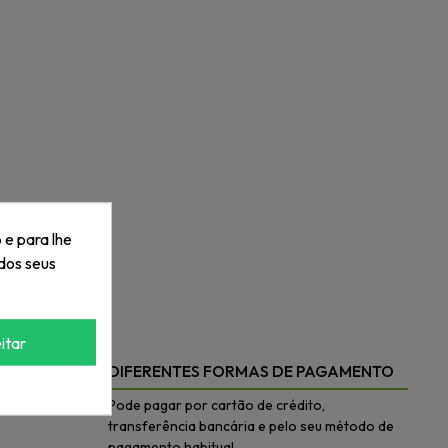
 e para lhe
dos seus
itar
DIFERENTES FORMAS DE PAGAMENTO
Pode pagar por cartão de crédito,
transferência bancária e pelo seu método de
pagamento habitual