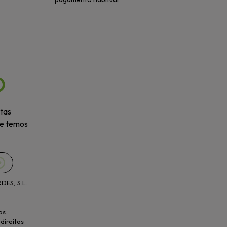
O
rtas
ue temos
ES, S.L.
os.
direitos