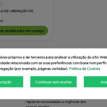
E
 DE LIBERAÇÃO DE...
91
ciar sessão para ver o preço
kies próprios e de terceiros para analisar a utilização do sítio Web
cidade relacionada com as suas preferências com base num perfil 
vegação (por exemplo, páginas visitadas).
Política de Cookies
guração
Continuar sem aceitar
Ace
AGILIDADE
Esforçamo-nos sempre por dar uma resposta
rápida às necessidades e urgências dos
nossos clientes