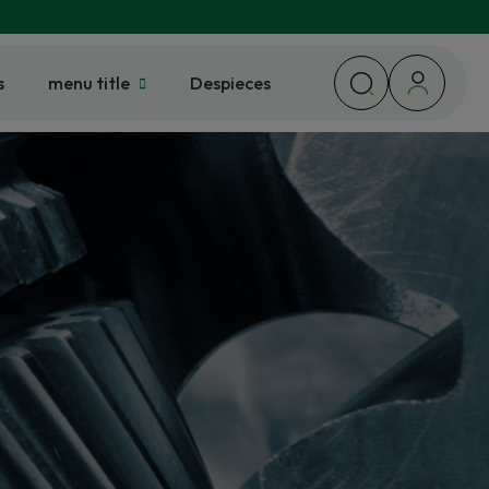
s
menu title
Despieces