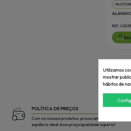
MULTION
ALAVANCA
REF: C2833
Ini
Utilizamos coo
mostrar publi
hábitos de na
Confi
POLÍTICA DE PREÇOS
Com os nossos produtos, procuramos o
equilíbrio ideal: bom preço/qualidade superior