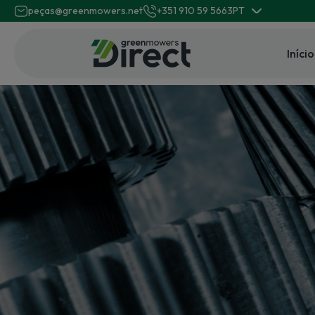
peças@greenmowers.net
+351 910 59 5663
PT
Início