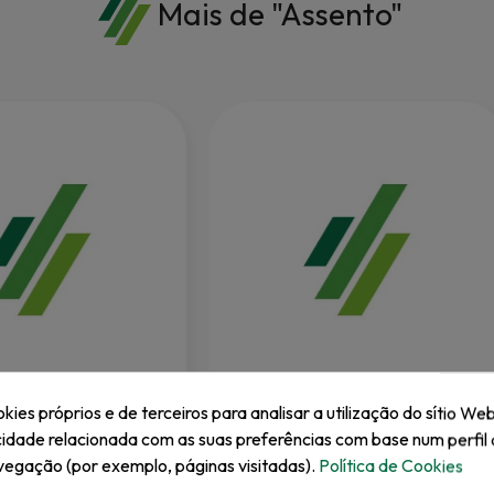
Mais de "Assento"
EZGO
kies próprios e de terceiros para analisar a utilização do sítio Web
 Encosto, Bege
BASE DE ASSENTO DE MADEIRA
cidade relacionada com as suas preferências com base num perfil 
RXV 2016
vegação (por exemplo, páginas visitadas).
Política de Cookies
02
REF: EZ10007867