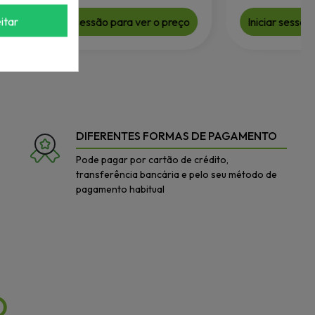
itar
Iniciar sessão para ver o preço
Iniciar sessão par
DIFERENTES FORMAS DE PAGAMENTO
Pode pagar por cartão de crédito,
transferência bancária e pelo seu método de
pagamento habitual
O