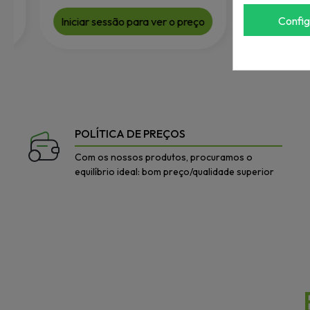
Confi
Iniciar sessão para ver o preço
Iniciar sessão
POLÍTICA DE PREÇOS
Com os nossos produtos, procuramos o
equilíbrio ideal: bom preço/qualidade superior