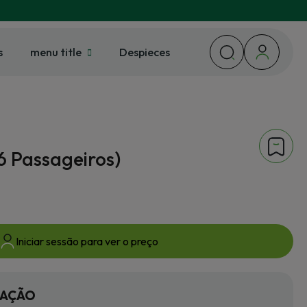
s
menu title
Despieces
6 Passageiros)
Iniciar sessão para ver o preço
MAÇÃO