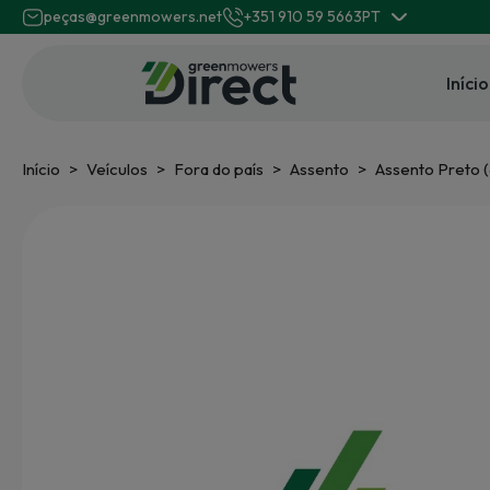
peças@greenmowers.net
+351 910 59 5663
PT
Início
Início
Veículos
Fora do país
Assento
Assento Preto 