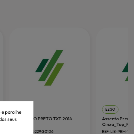
EZGO
EZGO
 e para lhe
ENCOSTO PRETO TXT 2014
Assento Premium
dos seus
Cinza_Top_Fold...
REF: EZ625229G0106
REF: LIB-PRM-TRM-G