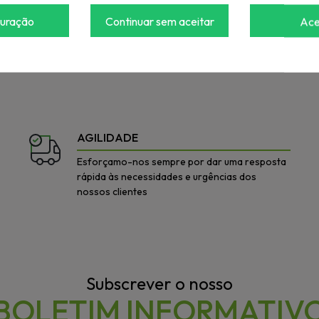
guração
Continuar sem aceitar
Ace
 para ver o preço
Iniciar sessão para ver o preço
AGILIDADE
Esforçamo-nos sempre por dar uma resposta
rápida às necessidades e urgências dos
nossos clientes
Subscrever o nosso
BOLETIM INFORMATIV