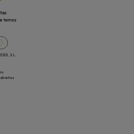
rtas
ue temos
ES, S.L.
os.
direitos