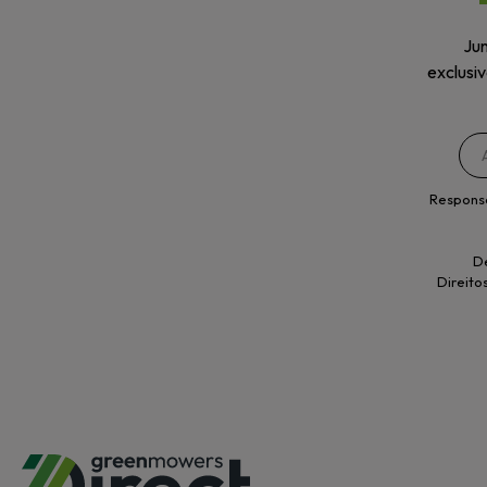
Jun
exclusi
Respons
De
Direito